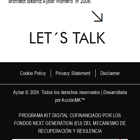
architect Beatriz Aybar Romero in 2008.
LET´S TALK
Cookie Policy
Privacy Statement
Disclaimer
Aybar © 2024. Todos los derechos reservados | Desarrollada
por
AcciónMK™
PROGRAMA KIT DIGITAL COFINANCIADO POR LOS
FONDOS NEXT GENERATION (EU) DEL MECANISMO DE
BACK TO
RECUPERACIÓN Y RESILENCIA